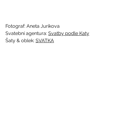
Fotograf: Aneta Jurikova
Svatební agentura: 
Svatby podle Katy
Šaty & oblek: 
SVATKA
Svatební místo: 
Obelisk winery Czech 
Republic