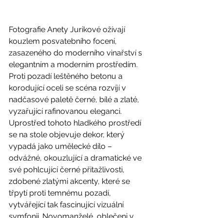
Fotografie Anety Jurikové ožívají 
kouzlem posvatebního focení, 
zasazeného do moderního vinařství s 
elegantním a moderním prostředím. 
Proti pozadí leštěného betonu a 
korodující oceli se scéna rozvíjí v 
nadčasové paletě černé, bílé a zlaté, 
vyzařující rafinovanou eleganci. 
Uprostřed tohoto hladkého prostředí 
se na stole objevuje dekor, který 
vypadá jako umělecké dílo – 
odvážné, okouzlující a dramatické ve 
své pohlcující černé přitažlivosti, 
zdobené zlatými akcenty, které se 
třpytí proti temnému pozadí, 
vytvářející tak fascinující vizuální 
symfonii. Novomanželé, oblečeni v 