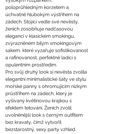
vysokým rozparkem, 
poloprůhledným korzetem a 
úchvatně hlubokým výstřihem na 
zádech. Stojící vedle své nevěsty, 
ženich zosobňuje nadčasovou 
eleganci v klasickém smokingu, 
zvýrazněném bílým smokingovým 
sakem, které vyzařuje sofistikovanost 
a rafinovanost, perfektně ladící s 
opulentním prostředím.
Pro svůj druhý look si nevěsta zvolila 
elegantní minimalistické šaty ve stylu 
mořské panny s ohromujícím nízkým 
průstřihem na zádech, který je 
vyšívaný květinovou krajkou s 
efektem tetování. Ženich zvolil 
uvolněnější look s černým outfitem 
bez kravaty, čímž vytvořil 
bezstarostný, sexy party vzhled.